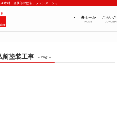
装や木材、金属部の塗装、フェンス、シャッター、鉄骨工事までお客様のご期待以
ごあいさ
ホーム
CONCEP
HOME
弘前塗装工事
– tag –