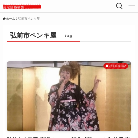
ホーム
弘前市ペンキ屋
弘前市ペンキ屋
– tag –
社長現場日記