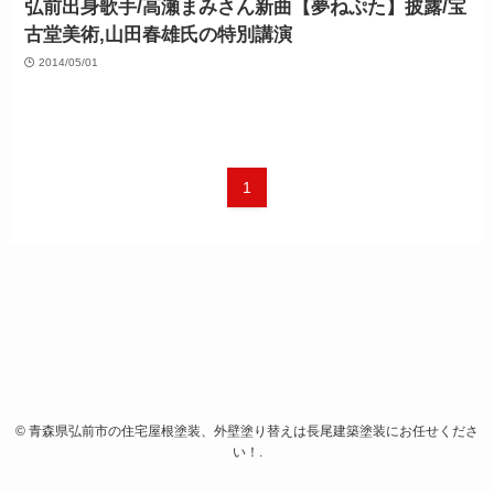
弘前出身歌手/高瀬まみさん新曲【夢ねぷた】披露/宝
古堂美術,山田春雄氏の特別講演
2014/05/01
1
©
青森県弘前市の住宅屋根塗装、外壁塗り替えは長尾建築塗装にお任せくださ
い！.