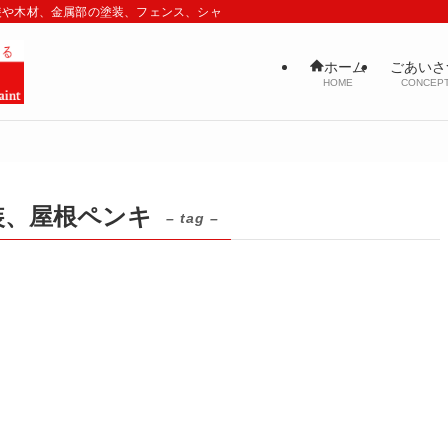
装や木材、金属部の塗装、フェンス、シャッター、鉄骨工事までお客様のご期待以
ごあいさ
ホーム
CONCEP
HOME
装、屋根ペンキ
– tag –